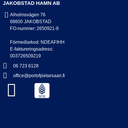
JAKOBSTAD HAMN AB
Alholmsvägen 76
68600 JAKOBSTAD
FO-nummer: 2650921-9
Förmedlarkod: NDEAFIHH
E-faktureringsadress:
003726509219
06 723 6128
office@portofpietarsaari.fi