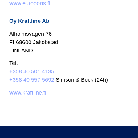
www.euroports.fi
Oy Kraftline Ab
Alholmsvägen 76
FI-68600 Jakobstad
FINLAND
Tel.
+358 40 501 4135
,
+358 40 557 5692
Simson & Bock (24h)
www.kraftline.fi