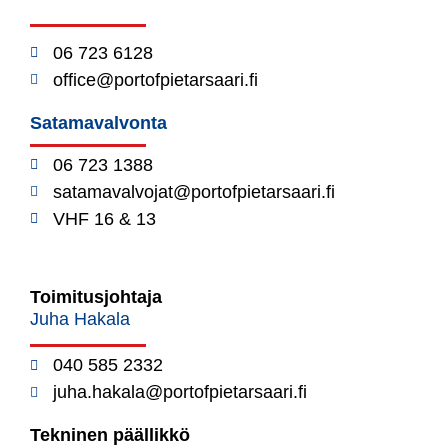
06 723 6128
office@portofpietarsaari.fi
Satamavalvonta
06 723 1388
satamavalvojat@portofpietarsaari.fi
VHF 16 & 13
Toimitusjohtaja
Juha Hakala
040 585 2332
juha.hakala@portofpietarsaari.fi
Tekninen päällikkö