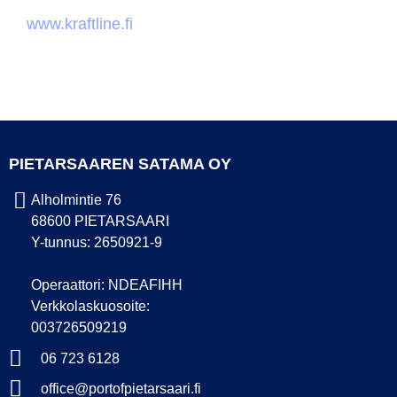
www.kraftline.fi
PIETARSAAREN SATAMA OY
Alholmintie 76
68600 PIETARSAARI
Y-tunnus: 2650921-9
Operaattori: NDEAFIHH
Verkkolaskuosoite:
003726509219
06 723 6128
office@portofpietarsaari.fi