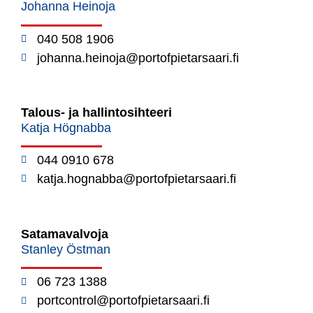
Johanna Heinoja
040 508 1906
johanna.heinoja@portofpietarsaari.fi
Talous- ja hallintosihteeri
Katja Högnabba
044 0910 678
katja.hognabba@portofpietarsaari.fi
Satamavalvoja
Stanley Östman
06 723 1388
portcontrol@portofpietarsaari.fi