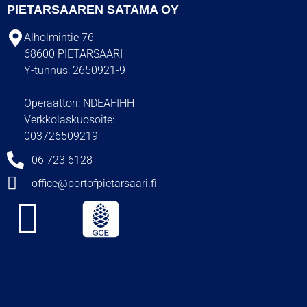
PIETARSAAREN SATAMA OY
Alholmintie 76
68600 PIETARSAARI
Y-tunnus: 2650921-9
Operaattori: NDEAFIHH
Verkkolaskuosoite:
003726509219
06 723 6128
office@portofpietarsaari.fi