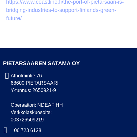
https://www.coastline.fi/the-port-of-pietarsaari-is-
bridging-industries-to-support-finlands-green-
future/
PIETARSAAREN SATAMA OY
Alholmintie 76
68600 PIETARSAARI
Y-tunnus: 2650921-9
Operaattori: NDEAFIHH
Verkkolaskuosoite:
003726509219
06 723 6128