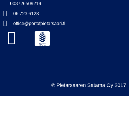
003726509219
06 723 6128
office@portofpietarsaari.fi
© Pietarsaaren Satama Oy 2017