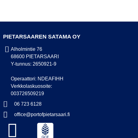
PIETARSAAREN SATAMA OY
Alholmintie 76
68600 PIETARSAARI
Y-tunnus: 2650921-9
Operaattori: NDEAFIHH
Verkkolaskuosoite:
003726509219
06 723 6128
office@portofpietarsaari.fi