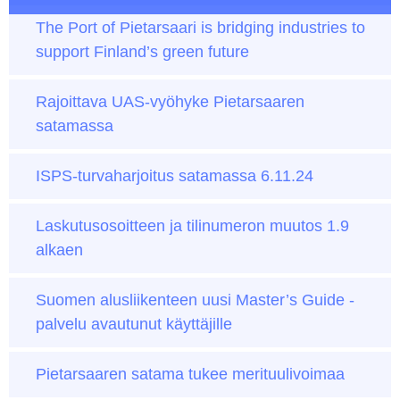
The Port of Pietarsaari is bridging industries to
support Finland’s green future
Rajoittava UAS-vyöhyke Pietarsaaren
satamassa
ISPS-turvaharjoitus satamassa 6.11.24
Laskutusosoitteen ja tilinumeron muutos 1.9
alkaen
Suo­men alus­lii­ken­teen uu­si Mas­ter’s Gui­de -
pal­ve­lu avau­tunut käyttä­jil­le
Pietarsaaren satama tukee merituulivoimaa