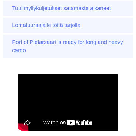
Tuulimyllykuljetukset satamasta alkaneet
Lomatuuraajalle töitä tarjolla
Port of Pietarsaari is ready for long and heavy
cargo