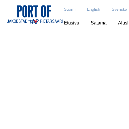
Suomi
English
Svenska
Etusivu
Satama
Alusl