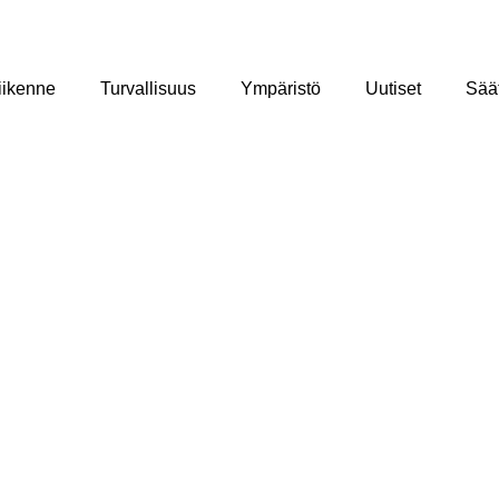
iikenne
Turvallisuus
Ympäristö
Uutiset
Säät