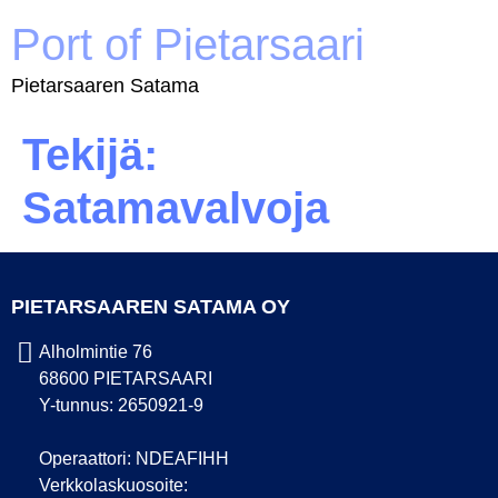
Port of Pietarsaari
Pietarsaaren Satama
Tekijä:
Satamavalvoja
PIETARSAAREN SATAMA OY
Alholmintie 76
68600 PIETARSAARI
Y-tunnus: 2650921-9
Operaattori: NDEAFIHH
Verkkolaskuosoite: