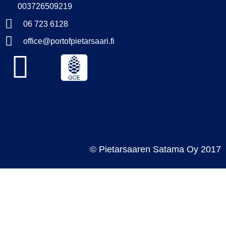
003726509219
06 723 6128
office@portofpietarsaari.fi
© Pietarsaaren Satama Oy 2017