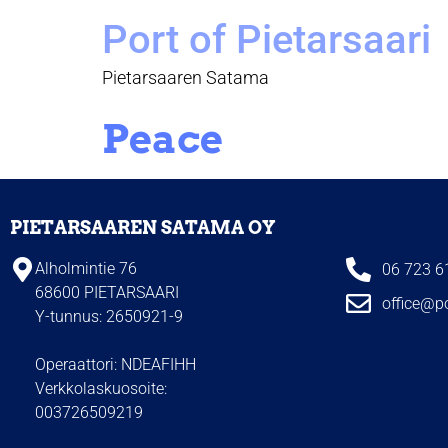
Port of Pietarsaari
Pietarsaaren Satama
Peace
PIETARSAAREN SATAMA OY
Alholmintie 76
06 723 6
68600 PIETARSAARI
office@po
Y-tunnus: 2650921-9
Operaattori: NDEAFIHH
Verkkolaskuosoite:
003726509219