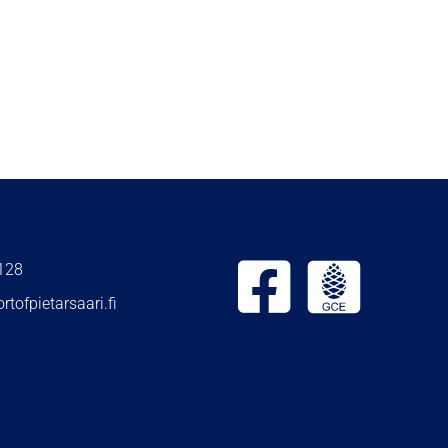
128
rtofpietarsaari.fi