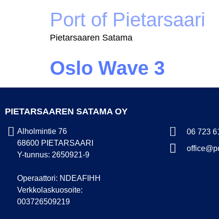
Port of Pietarsaari
Pietarsaaren Satama
Oslo Wave 3
PIETARSAAREN SATAMA OY
Alholmintie 76
06 723 6
68600 PIETARSAARI
office@po
Y-tunnus: 2650921-9
Operaattori: NDEAFIHH
Verkkolaskuosoite:
003726509219