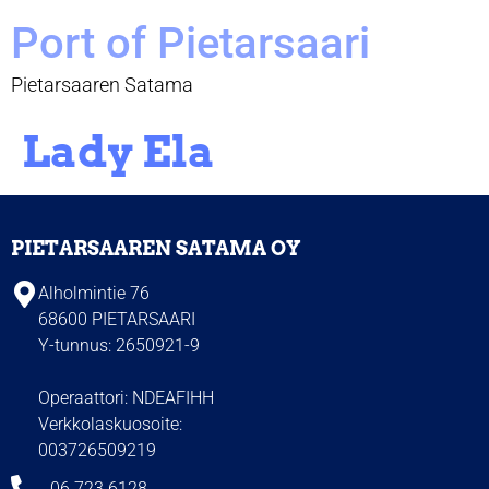
Port of Pietarsaari
Pietarsaaren Satama
Lady Ela
PIETARSAAREN SATAMA OY
Alholmintie 76
68600 PIETARSAARI
Y-tunnus: 2650921-9
Operaattori: NDEAFIHH
Verkkolaskuosoite:
003726509219
06 723 6128