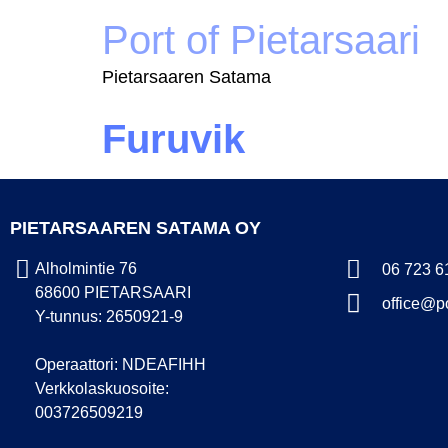
Port of Pietarsaari
Pietarsaaren Satama
Furuvik
PIETARSAAREN SATAMA OY
Alholmintie 76
06 723 6
68600 PIETARSAARI
office@po
Y-tunnus: 2650921-9
Operaattori: NDEAFIHH
Verkkolaskuosoite:
003726509219